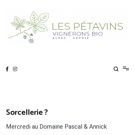
Aller
au
contenu
Les Pétavins
Association de vignerons bio Savoyards
Sorcellerie ?
Mercredi au Domaine Pascal & Annick