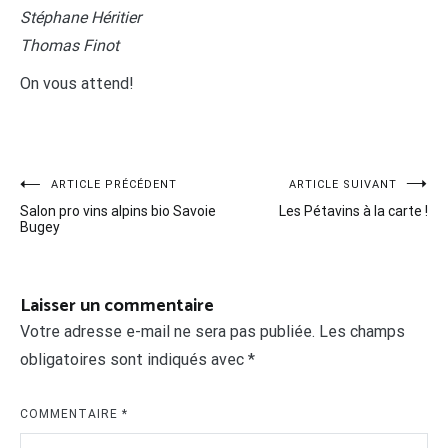
Stéphane Héritier
Thomas Finot
On vous attend!
Navigation
ARTICLE PRÉCÉDENT
ARTICLE SUIVANT
Salon pro vins alpins bio Savoie
Les Pétavins à la carte !
de
Bugey
l’article
Laisser un commentaire
Votre adresse e-mail ne sera pas publiée.
Les champs
obligatoires sont indiqués avec
*
COMMENTAIRE
*