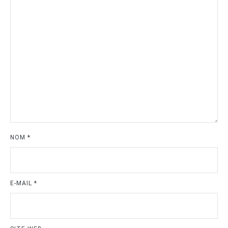
NOM
*
E-MAIL
*