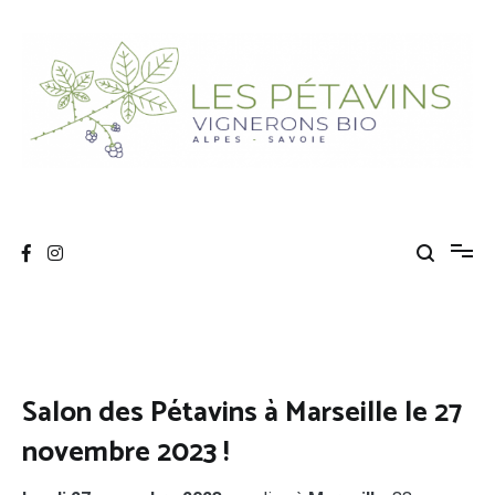
Aller
au
contenu
Les Pétavins
Association de vignerons bio Savoyards
Salon des Pétavins à Marseille le 27
novembre 2023 !