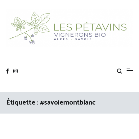
Aller
au
contenu
Les Pétavins
Association de vignerons bio Savoyards
Étiquette :
#savoiemontblanc