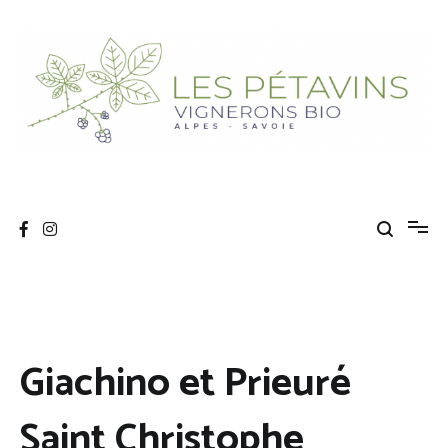
Aller
au
contenu
Les Pétavins
Association de vignerons bio Savoyards
Giachino et Prieuré
Saint Christophe