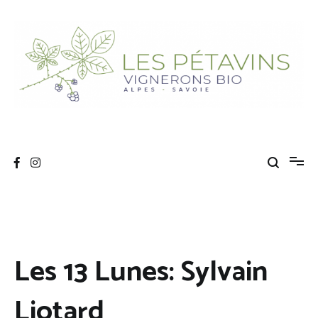
Aller
au
contenu
Les Pétavins
Association de vignerons bio Savoyards
Les 13 Lunes: Sylvain
Liotard